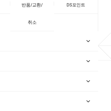
반품/교환/
DS포인트
취소